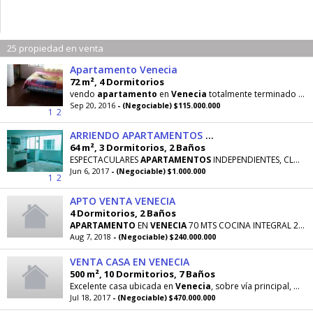
25 propiedad en venta
Apartamento Venecia
72 m², 4 Dormitorios
vendo
apartamento
en
Venecia
totalmente terminado con derecho a terraza tiene 3 habitaciones sala
Sep 20, 2016
- (Negociable) $115.000.000
1
2
ARRIENDO APARTAMENTOS VENECIA
64 m², 3 Dormitorios, 2 Baños
ESPECTACULARES
APARTAMENTOS
INDEPENDIENTES, CLOSETS Y PUERTAS EN MADERA, CAMARAS DE VIGILANCIA
Jun 6, 2017
- (Negociable) $1.000.000
1
2
APTO VENTA VENECIA
4 Dormitorios, 2 Baños
APARTAMENTO
EN
VENECIA
70 MTS COCINA INTEGRAL 2 BAÑOS 4 HAB SALA COMEDOR COCINA INTEGRAL
Aug 7, 2018
- (Negociable) $240.000.000
VENTA CASA EN VENECIA
500 m², 10 Dormitorios, 7 Baños
Excelente casa ubicada en
Venecia
, sobre vía principal, muy cerca del cai, alrededor de muy buenas
Jul 18, 2017
- (Negociable) $470.000.000