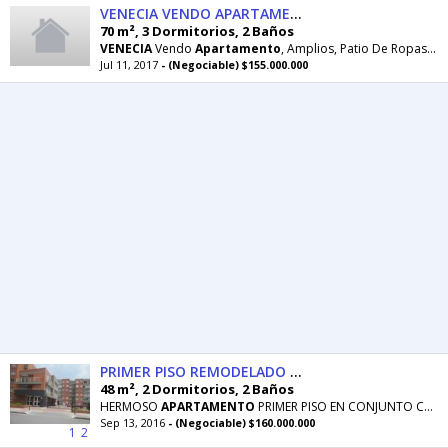
VENECIA VENDO APARTAMENTO EXCELENTE
70 m², 3 Dormitorios, 2 Baños
VENECIA
Vendo
Apartamento
, Amplios, Patio De Ropas ,70m2, Iluminado, Acogedor, En Edificio
Jul 11, 2017
- (Negociable) $155.000.000
PRIMER PISO REMODELADO VENECIA
48 m², 2 Dormitorios, 2 Baños
HERMOSO
APARTAMENTO
PRIMER PISO EN CONJUNTO CERRADO, EXCELENTE UBICACION AL RESPALDO DEL ALKOSTO
Sep 13, 2016
- (Negociable) $160.000.000
1
2