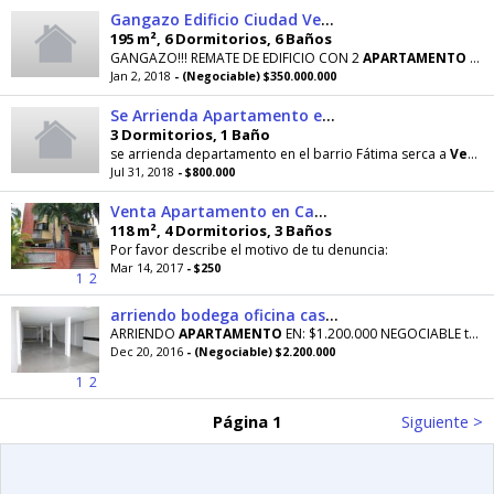
Gangazo Edificio Ciudad Venecia
195 m², 6 Dormitorios, 6 Baños
GANGAZO!!! REMATE DE EDIFICIO CON 2
APARTAMENTO
UNO DE ELLOS ES DUPLEX Y PUEDE INDEPENDIZARSE
Jan 2, 2018
- (Negociable) $350.000.000
Se Arrienda Apartamento en Vencía
3 Dormitorios, 1 Baño
se arrienda departamento en el barrio Fátima serca a
Venecia
Jul 31, 2018
- $800.000
Venta Apartamento en Camino Real Venecia
118 m², 4 Dormitorios, 3 Baños
Por favor describe el motivo de tu denuncia:
Mar 14, 2017
- $250
1
2
arriendo bodega oficina casa apartamento en bogota venecia alqueria cerca sevillana zona industrial puente aranda centro
ARRIENDO
APARTAMENTO
EN: $1.200.000 NEGOCIABLE tercer piso con cocina integral 4 alcobas 3 baños
Dec 20, 2016
- (Negociable) $2.200.000
1
2
Página 1
Siguiente >