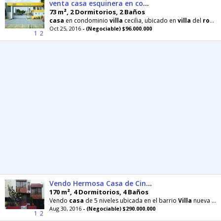
venta casa esquinera en condominio para estrenar
73 m², 2 Dormitorios, 2 Baños
casa
en condominio
villa
cecilia, ubicado en
villa
del
rosario
Oct 25, 2016
- (Negociable) $96.000.000
1
2
Vendo Hermosa Casa de Cinco Niveles Cerca Al Centro
170 m², 4 Dormitorios, 4 Baños
Vendo
casa
de 5 niveles ubicada en el barrio
Villa
nueva junto al colegio nuestra señora
Aug 30, 2016
- (Negociable) $290.000.000
1
2