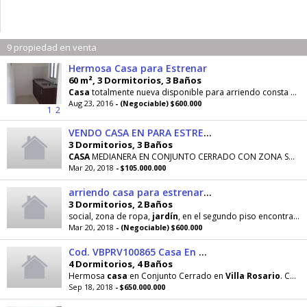
9 propiedad en venta
Hermosa Casa para Estrenar
60 m², 3 Dormitorios, 3 Baños
Casa
totalmente nueva disponible para arriendo consta de sala, comedor, cocina semi integral
Aug 23, 2016
- (Negociable) $600.000
1
2
VENDO CASA EN PARA ESTRENAR EN CONJUNTO CERRADO
3 Dormitorios, 3 Baños
CASA
MEDIANERA EN CONJUNTO CERRADO CON ZONA SOCIAL AMPLIA, CONSTA DE ANTE
Mar 20, 2018
- $105.000.000
arriendo casa para estrenar en conjunto cerrado
3 Dormitorios, 2 Baños
social, zona de ropa,
jardín
, en el segundo piso encontraremos, 3 habitaciones con closet, 1 baño privado
Mar 20, 2018
- (Negociable) $600.000
Cod. VBPRV100865 Casa En Venta En Villas De Santa Ana
4 Dormitorios, 4 Baños
Hermosa
casa
en Conjunto Cerrado en
Villa
Rosario
. Consta de sala, estar de TV, comedor, cocina
Sep 18, 2018
- $650.000.000