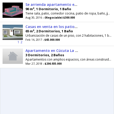
Se arrienda apartamento en la sabana de los patios
90 m², 1 Dormitorio, 1 Baño
Tiene sala, patio, comedor cocina, patio de ropa, baño,
jardin
Aug 30, 2016
- (Negociable) $300.000
Casas en venta en los patios desde
65 m², 2 Dormitorios, 1 Baño
Urbanización de casas de un piso, con 2 habitaciones, 1 baño, parqueadero privado, ante-
Feb 14, 2017
- $65.000.000
1
2
Apartamento en Cúcuta La Floresta Conjunto Cerrado Piemonte
3 Dormitorios, 2 Baños
Apartamentos con amplios espacios, con áreas construidas desde 76,18 m2 hasta 82,25 m2. El Conjunto Cerrado Piemonte es un proyecto conformado por 4...
Mar 27, 2018
- $206.935.000