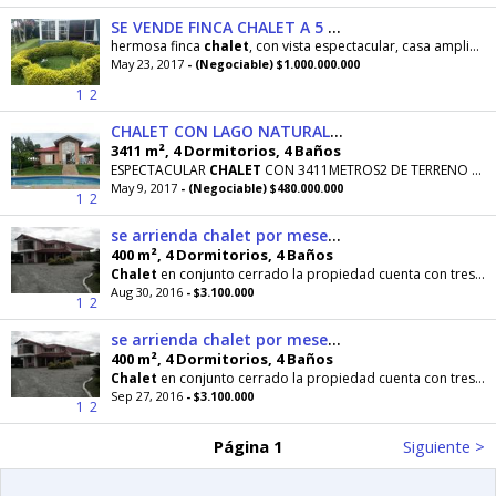
SE VENDE FINCA CHALET A 5 MINUTOS
hermosa finca
chalet
, con vista espectacular, casa amplia,
s
May 23, 2017
- (Negociable) $1.000.000.000
1
2
CHALET CON LAGO NATURAL, VIA TEBAIDA . 3.411METROS2
3411 m², 4 Dormitorios, 4 Baños
ESPECTACULAR
CHALET
CON 3411METROS2 DE TERRENO Y CASA DE 210METROS2 , CON 4 ALCOBAS, 4 -BAÑOS,
May 9, 2017
- (Negociable) $480.000.000
1
2
se arrienda chalet por meses o días vía al aeropuerto
400 m², 4 Dormitorios, 4 Baños
Chalet
en conjunto cerrado la propiedad cuenta con tres propiedades independientes ,una es la casa
Aug 30, 2016
- $3.100.000
1
2
se arrienda chalet por meses o días vía aeropuerto
400 m², 4 Dormitorios, 4 Baños
Chalet
en conjunto cerrado la propiedad cuenta con tres propiedades independientes ,una es la casa
Sep 27, 2016
- $3.100.000
1
2
Página 1
Siguiente >