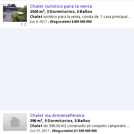
Chalet turístico para la venta
2500 m², 3 Dormitorios, 2 Baños
Chalet
turistico para la venta, consta de: 1 casa principal:
Sa
Jun 6, 2017
- (Negociable) $400.000.000
1
2
Chalet via ArmeniaPereira
390 m², 5 Dormitorios, 5 Baños
Chalet
de 390.30 m2 construido en conjunto campestre de un solo piso en ladrillo y estructura
Oct 31, 2017
- (Negociable) $1.500.000.000