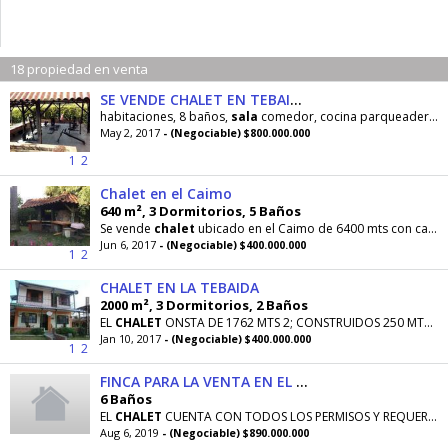
18 propiedad en venta
SE VENDE CHALET EN TEBAIDA QUINDIO
habitaciones, 8 baños,
sala
comedor, cocina parqueadero, para 15 carros.
May 2, 2017
- (Negociable) $800.000.000
1
2
Chalet en el Caimo
640 m², 3 Dormitorios, 5 Baños
Se vende
chalet
ubicado en el Caimo de 6400 mts con casa principal de 2 habitaciones cada
Jun 6, 2017
- (Negociable) $400.000.000
1
2
CHALET EN LA TEBAIDA
2000 m², 3 Dormitorios, 2 Baños
EL
CHALET
ONSTA DE 1762 MTS 2; CONSTRUIDOS 250 MTS2 MTS. LA CASA PRINCIPAL ES DE 2 PLANTAS
Jan 10, 2017
- (Negociable) $400.000.000
1
2
FINCA PARA LA VENTA EN EL QUINDIO CHALET LA ALEMANIA, VEREDA CALLE LARGA
6 Baños
EL
CHALET
CUENTA CON TODOS LOS PERMISOS Y REQUERIMIENTOS ESTABLECIDOS POR LA LEY PARA SU ALQUILER
Aug 6, 2019
- (Negociable) $890.000.000